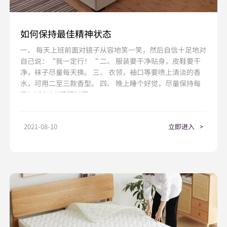
如何保持最佳精神状态
一、 每天上班前面对镜子从容地笑一笑，然后自信十足地对
自己说：“我一定行！“ 二、 服装要干净贴身，皮鞋要干
净，袜子尽量每天换。 三、 衣领，袖口等要喷上清淡的香
水，可用二至三款香型。 四、 晚上睡个好觉，尽量保持每
天7小时以上睡眠时间。
2021-08-10
立即进入
>