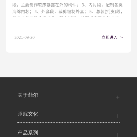
段，主要制作软床暴露在外的构件； 3、内衬段，配制各类
海绵内芯； 4、外套段，裁剪缝制外套； 5、总装(扪皮)段，
将各前各工段的半成品，配上辅料，装配成完整的软床产
品。
2021-09-30
立即进入
>
关于菲尔
睡眠文化
产品系列